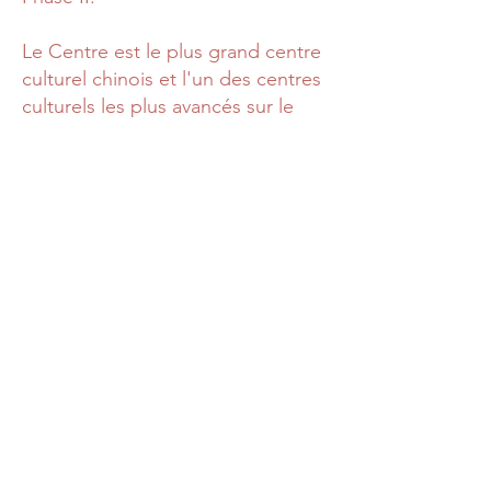
Le Centre est le plus grand centre
culturel chinois et l'un des centres
culturels les plus avancés sur le
plan technologique en Amérique
du Nord. L'avenir du Canada
dépend de notre capacité à
continuer d'attirer des personnes
talentueuses du monde entier
pour s'installer au Canada. Une
façon importante de le faire est de
créer un environnement où elles
se sentent les bienvenues. Le
Centre est l'un de ces "panneaux
de bienvenue". Au cours des 30
dernières années, le CCC a
apporté joie, harmonie, diversité
et sentiment d'appartenance à de